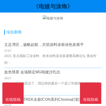
《电镀与涂饰》
综合新闻
立足湾区，扬帆起航，共筑涂料涂装绿色发展平
07/07
2021 亚太国际工业涂料、粉末涂料及涂装展暨高峰论坛 展会时
间：
血色彗星 会场限定MG电镀沙扎比
06/27
??好久没拼的高达了，我记得的最后一个是三年级拼的SEED突击
高达。
在线投稿
在线投稿
电镀工艺：TREK全新ICON系列Chroma幻彩涂装上市！
06/26