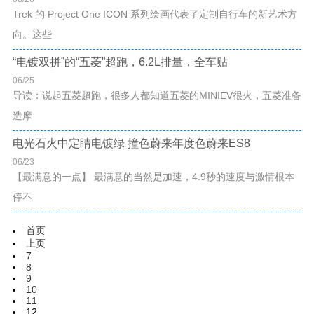
Trek 的 Project One ICON 系列绘画代表了定制自行车的新艺术方
向。这些
“电镀双拼”的“五菱”超跑，6.2L排量，全车贴
06/25
导读：说起五菱超跑，很多人都知道五菱的MINIEV很火，五菱准备
造摩
电光石火中定睛电镀绿 撞色蔚来年度色蔚来ES8
06/23
【最满意的一点】 最满意的当然是加速，4.9秒的速度与激情根本
停不
首页
上页
7
8
9
10
11
12