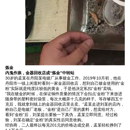
炼金
内鬼作祟，金器回收店成“炼金”中转站
30岁的孟某在丹阳某电镀厂从事镀金工作。2019年10月初，他在
丹阳市一镇上闲逛时看到一家金器回收店，想到自己镀金使用的“金
粉”实际就是纯度比较低的黄金，于是他决定私扣“金粉”卖钱。
“我在镀金的时候，在保证铜件质量的情况下会扣点‘金粉'下来放进
随身带的塑料密封袋里，每次大概弄十几克的样子。等存够四五十
克后，我就拿到镇上的金器回收店里去卖。”孟某走进刘某的店内，
称自己是电镀厂老板，“金粉”是自己厂里的废料，想卖给对方。
看到“金粉”后，刘某提出要验一下真伪，孟某立即同意。经过检
验，刘某在确定“金粉”的真实性后同意收购。
经协商，二人最终以每克201元的价格达成交易，孟某轻松挣到了