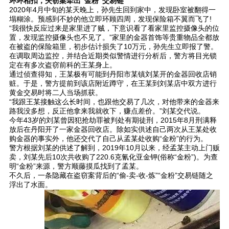
环环相扣，失窃案牵出“金粉”交易链
2020年4月中旬的某天晚上，孙先生回到家中，发现卧室被翻得一
塌糊涂。预感到不妙的他立即环顾四周，发现保险箱不翼而飞了!
“我很快反应过来是家里进了贼，下意识看了看家里监控摄像头的位
置，发现监控摄像头也不见了。”家里的金器首饰等贵重物品全都放
在被盗的保险箱里，初步估计损失了10万元，孙先生立即报了警。
在调取周边监控，并结合近期类似警情进行分析后，警方将目光锁
定在有多次盗窃前科的王某身上。
通过侦查得知，王某极有可能到丹阳市某镇刘某开的金器回收店销
赃。于是，警方提前到该店附近蹲守，在王某到刘某店中双方进行
黄金交易时将二人当场抓获。
“我跟王某接触这么长时间，也跟他交易了几次，对他带来的金器来
路我没多想，反正他拿来我就收下，赚点差价。”刘某交代说。
今年43岁的刘某曾因犯抢劫罪被判处有期徒刑，2015年8月刑满释
放后在丹阳开了一家金器回收店。除如实供述自己两次从王某处收
购金器的事实外，他还交代了自己从孟某处收购“金粉”的行为。
警方根据刘某的供述了解到，2019年10月以来，经孟某主动上门贩
卖，刘某先后10次共收购了220.6克氰化亚金钾(俗称“金粉”)。为查
明“金粉”来源，警方顺藤摸瓜找到了孟某。
不久后，一条隐藏在盗窃案背后的“偷-卖-收-炼”“金粉”交易链随之
浮出了水面。