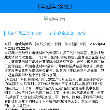
《电镀与涂饰》
电镀厂员工监守自盗，一起盗窃案牵出一条“金
来源：
电镀与涂饰
【在线投稿】 栏目：
综合新闻
时间：2022年04
月23日 03:22:04
今后我一定加强对电镀材料的管理和对员工的法治教育，坚决杜绝
此类情况再次发生……”日前，在丹阳市检察院以案释法进企业活动
中，该市某电镀厂老板孙某感慨地对检察官说。曾经，该电镀厂员
工监守自盗，私扣电镀材料“金粉”，并倒卖至某金器回收店，回收
店老板夫妇收购后提炼黄金销售。因各方行事隐蔽本不易暴露，但
一起盗窃案却让整个事件浮出水面。
3月25日，丹阳检察院介绍，2021年6月至11月，由该院提起公诉
的3起案件先后宣判，窃取他人财物的王某被法院以盗窃罪判处有
期徒刑五年十个月，并处罚金3万元;在“金粉”销售链中从事私扣、
倒卖、回收等行为的电镀厂员工孟某，金器回收店老板刘某、赵某
(刘某妻子)分别被法院以职务侵占罪，掩饰、隐瞒犯罪所得罪判处
有期徒刑三年至拘役五个月不等的刑罚(其中孟某、赵某适用缓
刑)，各并处罚金。