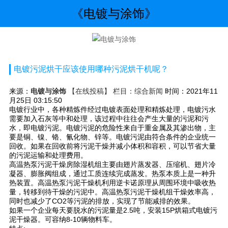
《电镀与涂饰》
电镀污泥烘干应该使用哪种污泥烘干机呢？
来源：
电镀与涂饰
【在线投稿】 栏目：
综合新闻
时间：2021年11
月25日 03:15:50
电镀行业中，各种精炼件经过电镀表面处理和精炼处理，电镀污水
需要加入石灰等中和处理，该过程中往往会产生大量的污泥和污
水，即电镀污泥。电镀污泥的危险性来自于重金属及其渗出物，主
要是铜、镍、铬、氰化物、锌等。电镀污泥由符合条件的企业统一
回收。如果在回收前将污泥干燥并减小体积和容积，可以节省大量
的污泥运输和处理费用。
高温热泵污泥干燥房除湿机组主要由翅片蒸发器、压缩机、翅片冷
凝器、膨胀阀组成，通过工质连续完成蒸发。热泵本质上是一种升
热装置。高温热泵污泥干燥机利用逆卡诺原理从周围环境中吸收热
量，转移到待干燥的污泥中。高温热泵污泥干燥机组干燥效率高，
同时也减少了CO2等污泥的排放，实现了节能减排的效果。
如果一个企业每天要脱水的污泥量是2.5吨，安装15P烘箱式电镀污
泥干燥器。可容纳8-10辆物料车。