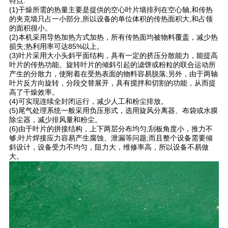
特点:
(1)干燥所需的热量主要是提供的空心叶片墙排列在空心轴,和传热
的夹克墙只占一小部分,所以设备的单位体积的传热面积大,和占领
的面积很小。
(2)本机采用导热加热方式加热，所有传热面均被物料覆盖，减少热
损失;热利用率可达85%以上。
(3)叶片采用大小头斜平面结构，具有一定的挤压分散能力，能提高
叶片的传热功能。旋转叶片的倾斜引起的滤饼或粉粒的联合运动所
产生的分散力，使附着在受热表面的物料容易脱落;另外，由于两轴
叶片反方向旋转，分段交替展开，具有搅拌和切割的功能，从而提
高了干燥效率。
(4)可实现连续全封闭运行，减少人工和粉尘排放。
(5)尾气处理系统一般采用负压形式，选用旋风分离器、布袋或水膜
除尘器，减少排风量和粉尘。
(6)由于叶片的拼接结构，上下两层分布均匀;刮板角度小，推力不
够;叶片焊接应力容易产生腐蚀、泄漏等问题;而且整个设备需要倾
斜设计，设备受力不均匀，阻力大，维修率高，所以设备不易做
大。